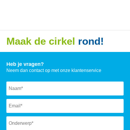
Is de vergoeding die Recycleclub geeft up-to-
date?
Wat gebeurt er met beschadigde cartridges?
Moet ik een account aanmaken?
Accepteren jullie niet originele cartridges?
Maak de cirkel
rond!
Waar vind ik het cartridgenummer van mijn
cartridge?
Wanneer kan ik de vergoeding aan mijzelf uit
Heb je vragen?
laten keren?
Neem dan contact op met onze klantenservice
Wanneer kan ik de vergoeding verwachten?
Naam
*
Wat kost het om mijn lege cartridges bij
Recycleclub in te leveren?
Email
*
Wie mag cartridges inleveren bij RecycleClub?
Subject
*