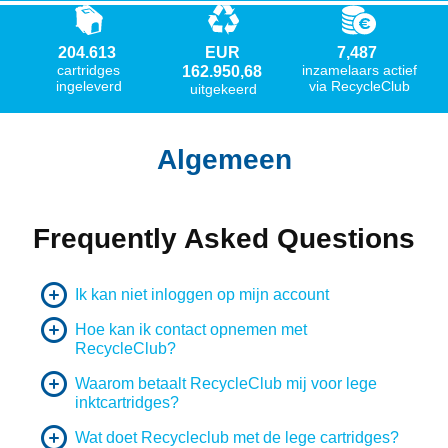
204.613
EUR
7,487
cartridges
inzamelaars actief
162.950,68
ingeleverd
via RecycleClub
uitgekeerd
Algemeen
Frequently Asked Questions
Ik kan niet inloggen op mijn account
Hoe kan ik contact opnemen met
RecycleClub?
Waarom betaalt RecycleClub mij voor lege
inktcartridges?
Wat doet Recycleclub met de lege cartridges?