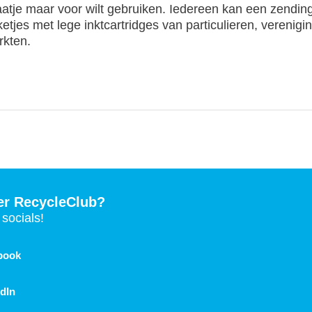
raatje maar voor wilt gebruiken. Iedereen kan een zendin
jes met lege inktcartridges van particulieren, verenigi
rkten.
er RecycleClub?
socials!
book
dIn