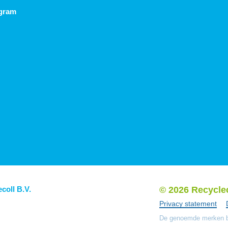
agram
ecoll B.V.
© 2026 Recycle
Privacy statement
De genoemde merken bl