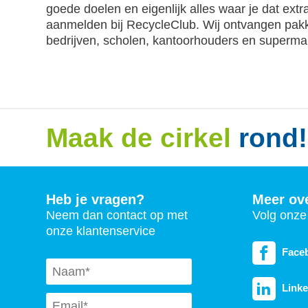
goede doelen en eigenlijk alles waar je dat ext
aanmelden bij RecycleClub. Wij ontvangen pakket
bedrijven, scholen, kantoorhouders en superma
Maak de cirkel
rond!
Heb je vragen?
Meer ov
Neem dan contact op met
Volg onze 
onze klantenservice
Face
Naam
*
Linke
Email
*