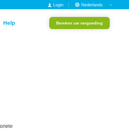
Login
Nederlands
English
Help
Bereken uw vergoeding
Francais
Deutsch
Portugees
oriete