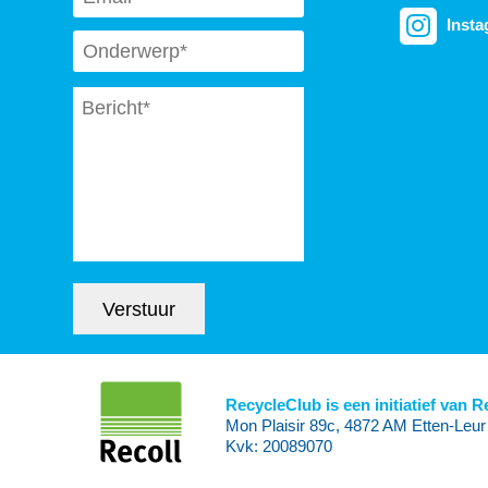
Inst
Subject
*
Message
*
Verstuur
RecycleClub is een initiatief van R
Mon Plaisir 89c, 4872 AM Etten-Leur
Kvk: 20089070