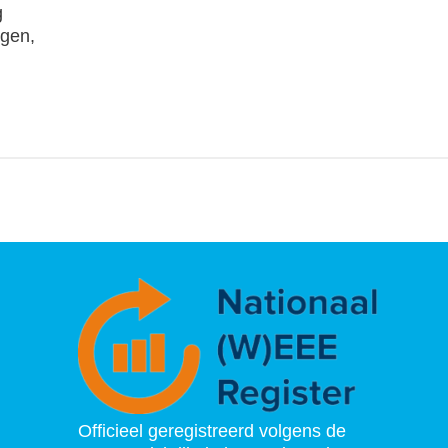
g
ngen,
Officieel geregistreerd volgens de