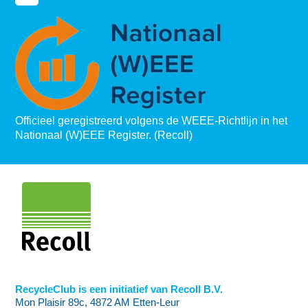
Officieel geregistreerd volgens de WEEE-Richtlijn in het
Nationaal (W)EEE Register. (Recoll)
RecycleClub is een initiatief van Recoll B.V.
Mon Plaisir 89c, 4872 AM Etten-Leur