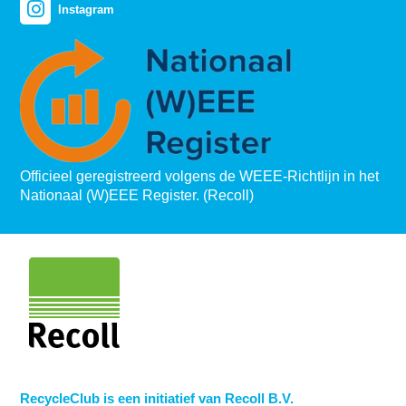
Instagram
Officieel geregistreerd volgens de WEEE-Richtlijn in het
Nationaal (W)EEE Register. (Recoll)
RecycleClub is een initiatief van Recoll B.V.