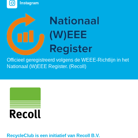
Instagram
Officieel geregistreerd volgens de WEEE-Richtlijn in het
Nationaal (W)EEE Register. (Recoll)
RecycleClub is een initiatief van Recoll B.V.