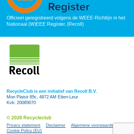
Officieel geregistreerd volgens de WEEE-Richtlijn in het
Nationaal (W)EEE Register. (Recoll)
RecycleClub is een initiatief van Recoll B.V.
Mon Plaisir 89c, 4872 AM Etten-Leur
Kvk: 20089070
© 2026 Recycleclub
Privacy statement
Disclaimer
Algemene voorwaarden
Cookie Policy (EU)