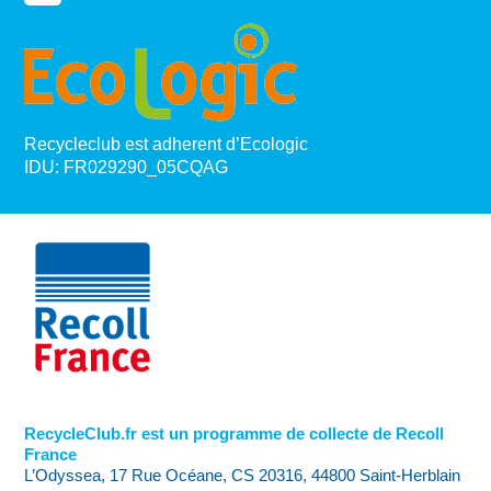
Recycleclub est adherent d’Ecologic
IDU: FR029290_05CQAG
RecycleClub.fr est un programme de collecte de Recoll
France
L’Odyssea, 17 Rue Océane, CS 20316, 44800 Saint-Herblain