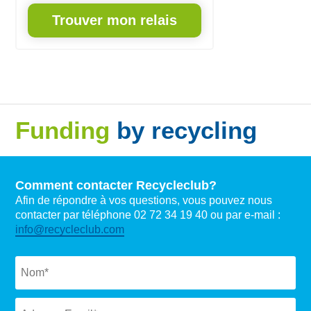
Trouver mon relais
Funding
by recycling
Comment contacter Recycleclub?
Afin de répondre à vos questions, vous pouvez nous
contacter par téléphone 02 72 34 19 40 ou par e-mail :
info@recycleclub.com
Naam
*
Email
*