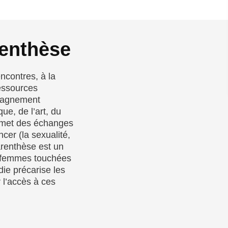
renthèse
contres, à la
ressources
mpagnement
ue, de l’art, du
ermet des échanges
cer (la sexualité,
arenthèse est un
x femmes touchées
die précarise les
er l’accès à ces