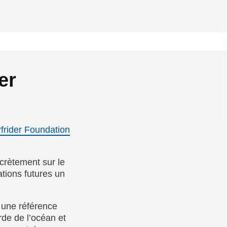
er
rfrider Foundation
ncrètement sur le
ations futures un
 une référence
rde de l’océan et