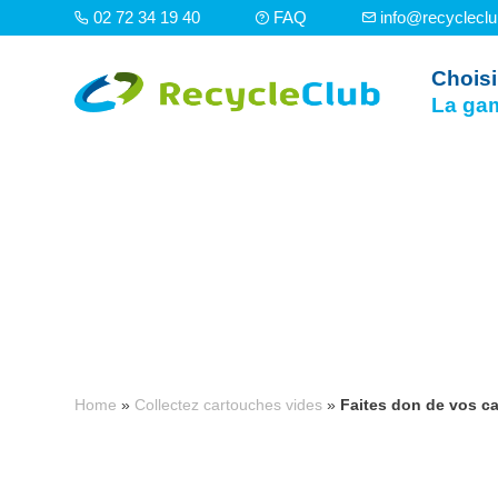
02 72 34 19 40
FAQ
info@recyclecl
Choisi
La ga
Home
»
Collectez cartouches vides
»
Faites don de vos ca