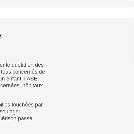
e
er le quotidien des
tous concernés de
un enfant, l’ASE
ncernées, hôpitaux
milles touchées par
 soulager
guérison passe