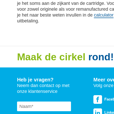
je het soms aan de zijkant van de cartridge. Vo
voor zowel originele als voor remanufactured ca
je het naar beste weten invullen in de
calculator
uitbetaling.
Maak de cirkel
rond!
Heb je vragen?
Meer ov
Neem dan contact op met
Volg onze 
onze klantenservice
Face
Naam
*
Linke