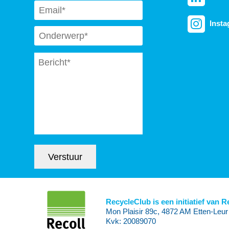
Email
*
Inst
Subject
*
Message
*
Verstuur
RecycleClub is een initiatief van R
Mon Plaisir 89c, 4872 AM Etten-Leur
Kvk: 20089070