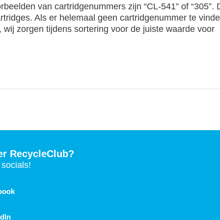
orbeelden van cartridgenummers zijn “CL-541” of “305”. D
rtridges. Als er helemaal geen cartridgenummer te vinde
, wij zorgen tijdens sortering voor de juiste waarde voor
er RecycleClub?
socials!
book
dIn