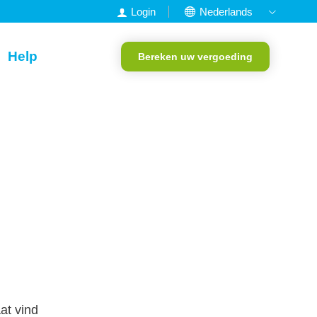
Login
Nederlands
English
Help
Bereken uw vergoeding
Francais
Deutsch
Portugees
at vind