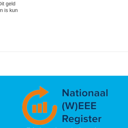
it geld
n is kun