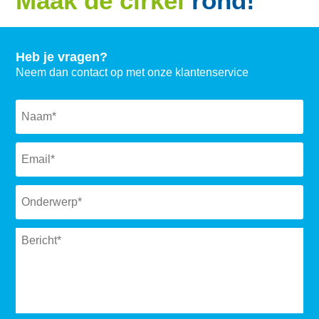
Maak de cirkel
rond!
Heb je vragen?
Neem dan contact op met onze klantenservice
Naam
*
Email
*
Subject
*
Message
*