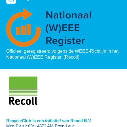
Officieel geregistreerd volgens de WEEE-Richtlijn in het
Nationaal (W)EEE Register. (Recoll)
RecycleClub is een initiatief van Recoll B.V.
Mon Plaisir 89c, 4872 AM Etten-Leur