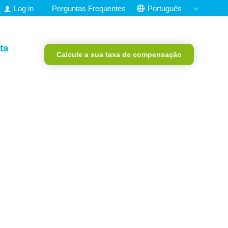
Log in
Perguntas Frequentes
Português
Holandês
Inglês
ta
Calcule a sua taxa de compensação
Francês
Alemão