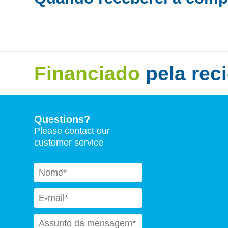
Financiado
pela rec
Questions?
Please contact our
customer service
Naam
*
Email
*
Subject
*