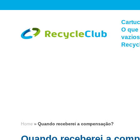
Cartuc
O que 
vazio
Recyc
Home
»
Quando receberei a compensação?
Quando receberei a com