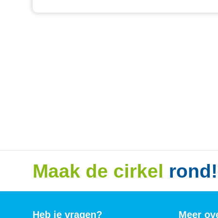
Maak de cirkel
rond!
Heb je vragen?
Meer ov