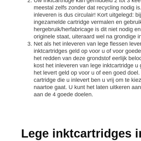
Uw inktcartridge kan gemiddeld 2 tot 3 kee
meestal zelfs zonder dat recycling nodig is
inleveren is dus circulair! Kort uitgelegd: b
ingezamelde cartridge vermalen en gebruikt
hergebruik/herfabricage is dit niet nodig en
originele staat, uiteraard wel na grondige
Net als het inleveren van lege flessen leve
inktcartridges geld op voor u of voor goede
het redden van deze grondstof eerlijk be
kost het inleveren van lege inktcartridge u
het levert geld op voor u of een goed doel
cartridge die u inlevert ben u vrij om te k
naartoe gaat. U kunt het laten uitkeren aan
aan de 4 goede doelen.
Lege inktcartridges i