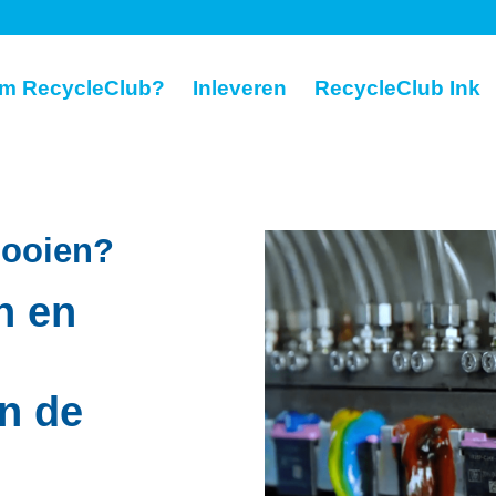
m RecycleClub?
Inleveren
RecycleClub Ink
gooien?
n en
in de