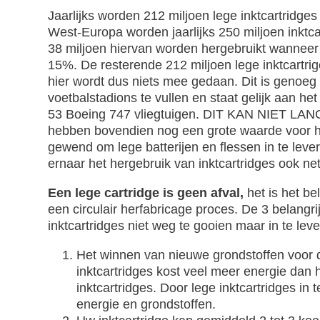
Jaarlijks worden 212 miljoen lege inktcartridges
West-Europa worden jaarlijks 250 miljoen inktca
38 miljoen hiervan worden hergebruikt wanneer z
15%. De resterende 212 miljoen lege inktcartr
hier wordt dus niets mee gedaan. Dit is genoeg 
voetbalstadions te vullen en staat gelijk aan het
53 Boeing 747 vliegtuigen. DIT KAN NIET LANG
hebben bovendien nog een grote waarde voor he
gewend om lege batterijen en flessen in te leve
ernaar het hergebruik van inktcartridges ook net 
Een
lege cartridge is geen afval,
het is het b
een circulair herfabricage proces. De 3 belangr
inktcartridges niet weg te gooien maar in te lev
Het winnen van nieuwe grondstoffen voor 
inktcartridges kost veel meer energie dan 
inktcartridges. Door lege inktcartridges in 
energie en grondstoffen.