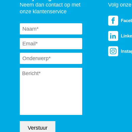
Neem dan contact op met
Volg onze 
onze klantenservice
Face
Naam
*
Linke
Email
*
Inst
Subject
*
Message
*
Verstuur