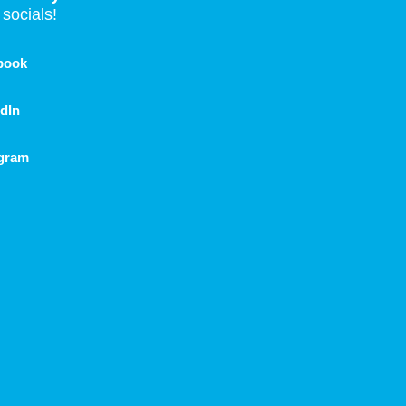
socials!
book
dIn
agram