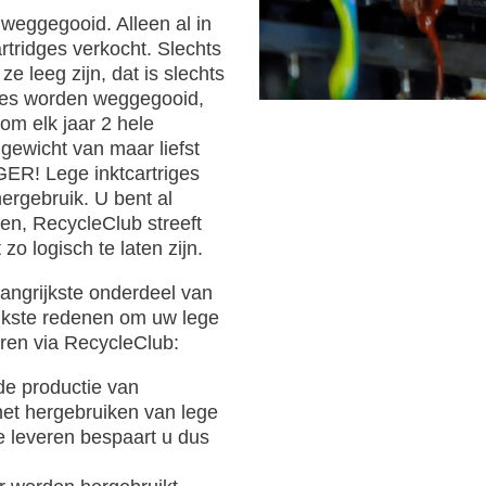
 weggegooid. Alleen al in
rtridges verkocht. Slechts
e leeg zijn, dat is slechts
iges worden weggegooid,
om elk jaar 2 hele
 gewicht van maar liefst
ER! Lege inktcartriges
rgebruik. U bent al
ren, RecycleClub streeft
zo logisch te laten zijn.
elangrijkste onderdeel van
ijkste redenen om uw lege
eren via RecycleClub:
de productie van
het hergebruiken van lege
te leveren bespaart u dus