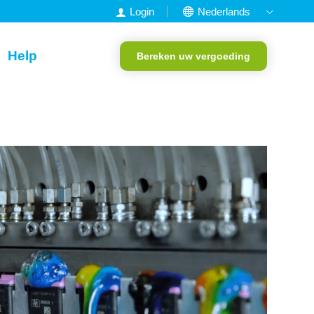
Login
Nederlands
English
Help
Bereken uw vergoeding
Francais
Deutsch
Portugees