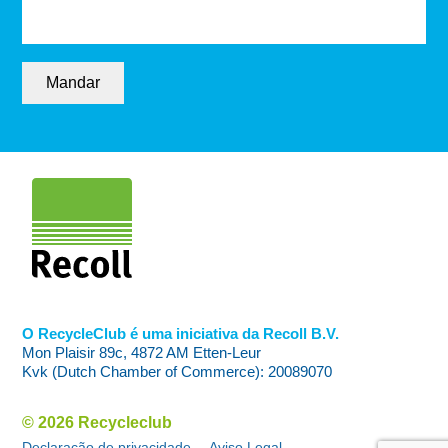
Mandar
O RecycleClub é uma iniciativa da Recoll B.V.
Mon Plaisir 89c, 4872 AM Etten-Leur
Kvk (Dutch Chamber of Commerce): 20089070
© 2026 Recycleclub
Declaração de privacidade
Aviso Legal