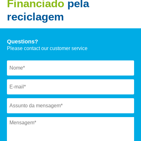
Financiado
pela
reciclagem
Questions?
Please contact our customer service
Naam
*
Email
*
Subject
*
Message
*