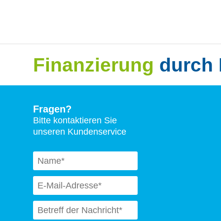
Finanzierung
durch 
Fragen?
Bitte kontaktieren Sie
unseren Kundenservice
Naam
*
Email
*
Subject
*