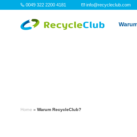
0049 322 2200 4181
info@recycleclub.com
Warum
Home
»
Warum RecycleClub?