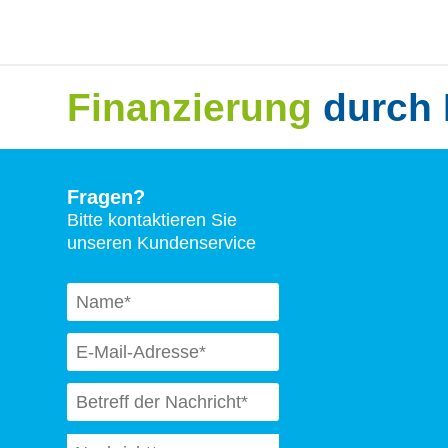
Finanzierung
durch 
Fragen?
Bitte kontaktieren Sie
unseren Kundenservice
Naam
*
Email
*
Subject
*
Message
*