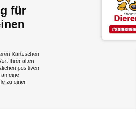
g für
einen
eeren Kartuschen
ert Ihrer alten
lichen positiven
 an eine
lle zu einer