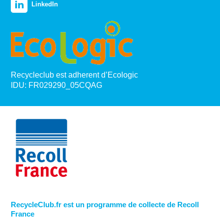
LinkedIn
Recycleclub est adherent d’Ecologic
IDU: FR029290_05CQAG
RecycleClub.fr est un programme de collecte de Recoll
France