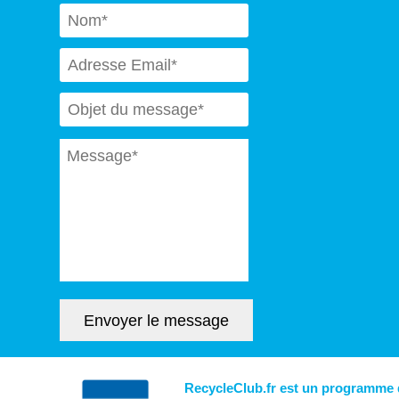
Naam
*
Email
*
Subject
*
Message
*
Envoyer le message
RecycleClub.fr est un programme d