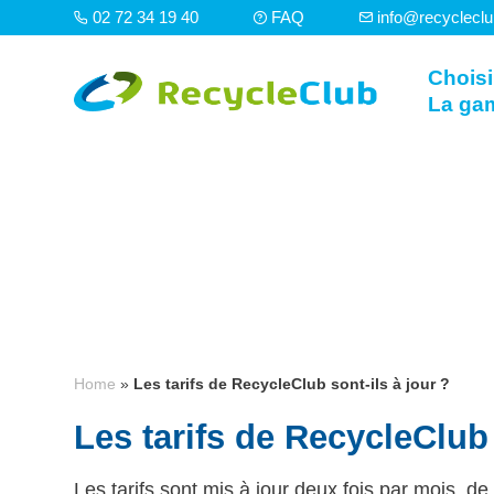
02 72 34 19 40
FAQ
info@recyclecl
Choisi
La ga
Home
»
Les tarifs de RecycleClub sont-ils à jour ?
Les tarifs de RecycleClub 
Les tarifs sont mis à jour deux fois par mois, d