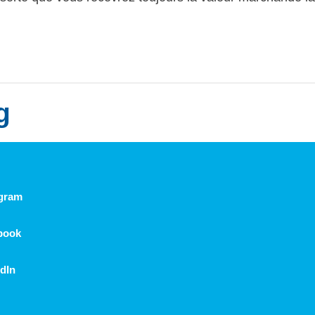
g
agram
book
dIn