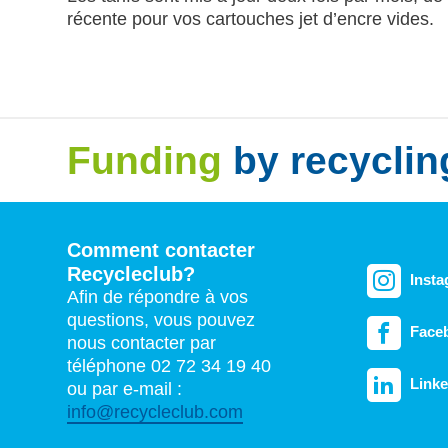
récente pour vos cartouches jet d’encre vides.
Funding
by recyclin
Comment contacter
Recycleclub?
Inst
Afin de répondre à vos
questions, vous pouvez
Face
nous contacter par
téléphone 02 72 34 19 40
Linke
ou par e-mail :
info@recycleclub.com