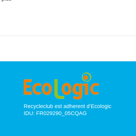
Recycleclub est adherent d’Ecologic
IDU: FR029290_05CQAG