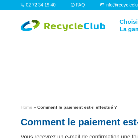
02 72 34 19 40
FAQ
info@recyclecl
Choisi
La ga
Home
»
Comment le paiement est-il effectué ?
Comment le paiement est-i
Vous recevrez un e-mail de confirmation une fois