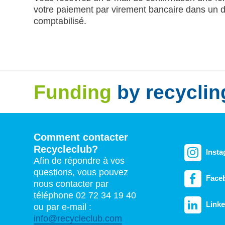
votre paiement par virement bancaire dans un dél
comptabilisé.
Funding
by recyclin
Comment contacter
Recycleclub?
Inst
Afin de répondre à vos
questions, vous pouvez
Face
nous contacter par
téléphone 02 72 34 19 40
Linke
ou par e-mail :
info@recycleclub.com