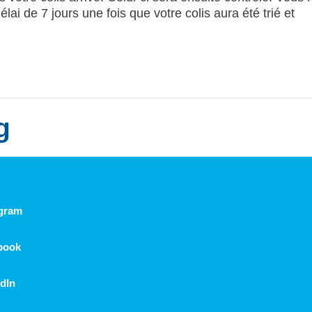
ai de 7 jours une fois que votre colis aura été trié et
g
agram
book
dIn