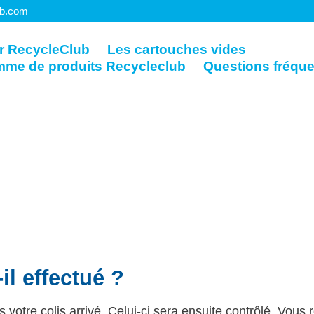
ub.com
r RecycleClub
Les cartouches vides
mme de produits Recycleclub
Questions fréqu
l effectué ?
 votre colis arrivé. Celui-ci sera ensuite contrôlé. Vous 