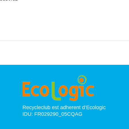
Recycleclub est adherent d’Ecologic
IDU: FR029290_05CQAG