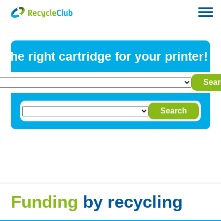
 the right cartridge for your printer!
Sear
Or search your cartridge type
Search
Funding
by recycling