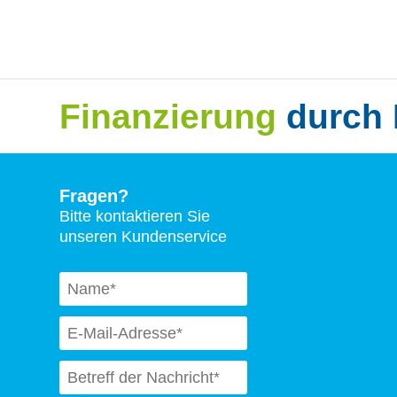
Finanzierung
durch 
Fragen?
Bitte kontaktieren Sie
unseren Kundenservice
Naam
*
Email
*
Subject
*